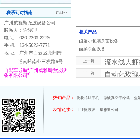
联系到访指南
详细>>
广州威雅斯微波设备公司
联系人：陈经理
相关产品
电 话：020-2209 2279
卤蛋小包装杀菌设备
手 机：134-5022-7771
卤菜杀菌设备
地 址：广州市白云区龙归街
流水线大虾
道南岭南业三横路6号
上一篇
自驾车导航“广州威雅斯微波设
自动化玫瑰
下一篇
备有限公司”
热销产品：
化妆棉烘干机
微波真空干燥机
盒
友情链接：
工业微波炉
威雅斯公司