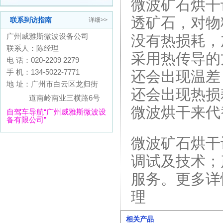
微波矿石烘干
透矿石，对物
联系到访指南
详细>>
广州威雅斯微波设备公司
没有热损耗，
联系人：陈经理
采用热传导的
电 话：020-2209 2279
手 机：134-5022-7771
还会出现温差
地 址：广州市白云区龙归街
还会出现热损
道南岭南业三横路6号
微波烘干来代
自驾车导航“广州威雅斯微波设
备有限公司”
微波矿石烘干
调试及技术；
服务。更多详情
理
相关产品